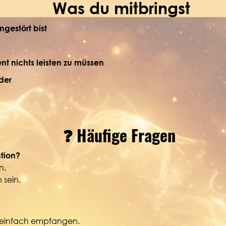
Was du mitbringst
gestört bist
nt nichts leisten zu müssen
lder
❓ Häufige Fragen
tion?
n.
 sein.
d einfach empfangen.