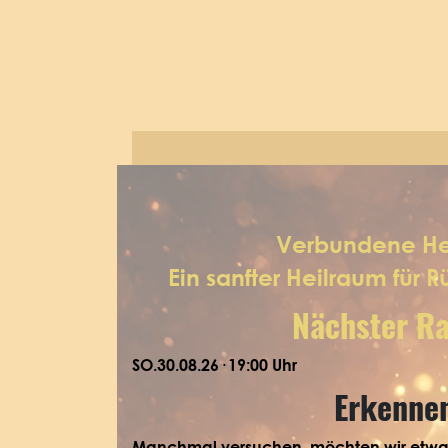
Verbundene Heilz
Ein sanfter Heilraum für Rü
Nächster 
SO.30.08.26· 19:00 Uhr
Erkenne
Manchmal versuchen, möchten wir etwa