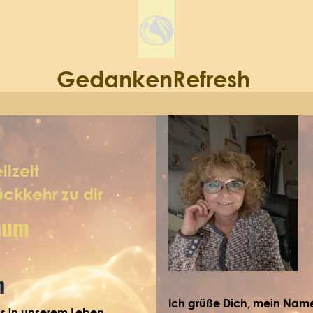
GedankenRefresh
eit
ckkehr zu dir
Raum
n
Ich grüße Dich, mein Name
s in unserem Leben