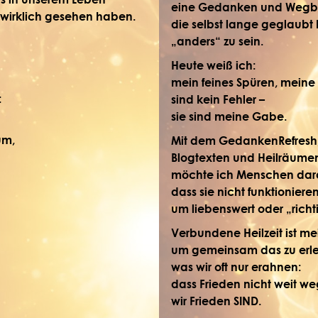
eine Gedanken und Wegbeg
 wirklich gesehen haben.
die selbst lange geglaubt 
„anders“ zu sein.
Heute weiß ich:
mein feines Spüren, meine 
:
sind kein Fehler –
sie sind meine Gabe.
um,
Mit dem
GedankenRefresh
Blogtexten und Heilräume
möchte ich Menschen dara
dass sie nicht funktioniere
um liebenswert oder „richti
Verbundene Heilzeit ist m
um gemeinsam das zu erl
was wir oft nur erahnen:
dass Frieden nicht weit weg
wir Frieden SIND.