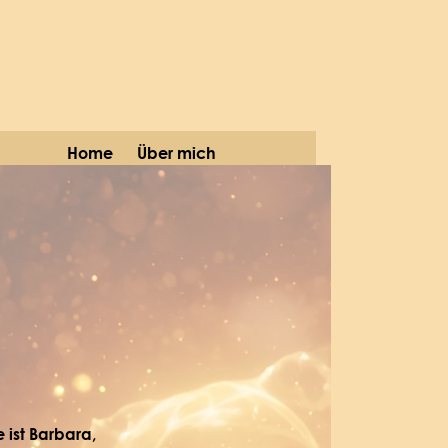
Home
Über mich
 ist
Barbara,