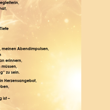
leiterin,
hat,
Tiefe
, meinen Abendimpulsen,
n
n erinnern,
n müssen,
g“ zu sein.
ein Herzensangebot,
eben,
 ist –