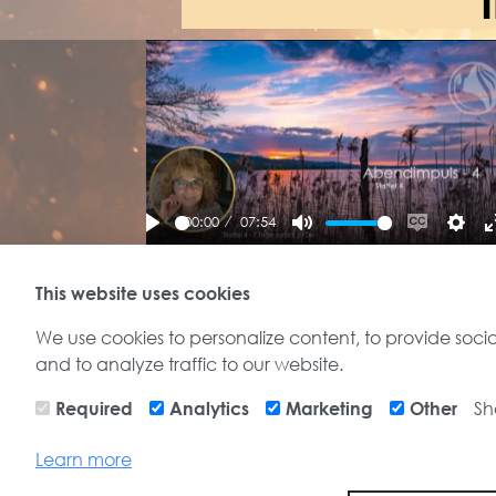
I
00:00
07:54
Play
Mute
Enable
Setti
captions
This website uses cookies
Impuls
We use cookies to personalize content, to provide soci
Auf meinem You Tube Kanal erhälst
and to analyze traffic to our website.
du Begleitung mit Anwendungen, die
dich täglich ein Stück wieder näher z
Sh
Required
Analytics
Marketing
Other
deinem wahren Selbst bringen. In die
Stille, nach Hause zu uns. Wir sind
Learn more
Licht, unendliches Licht.