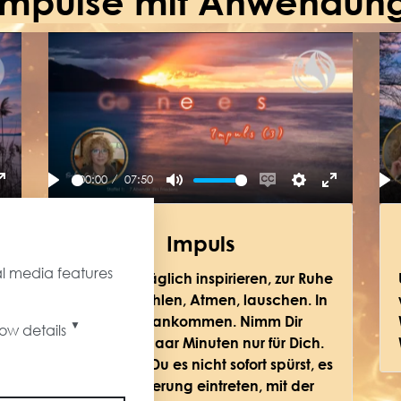
mpulse mit Anwendun
00:00
07:50
ngs
Enter
Play
Mute
Enable
Settings
Enter
Pl
fullscreen
captions
fullscreen
Impuls
al media features
Lasse Dich täglich inspirieren, zur Ruhe
kommen. Fühlen, Atmen, lauschen. In
u
uns, bei uns ankommen. Nimm Dir
▼
ow details
täglich ein paar Minuten nur für Dich.
Auch wenn Du es nicht sofort spürst, es
wird Veränderung eintreten, mit der