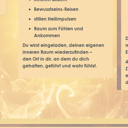
Bewusstseins-Reisen
stillen Heilimpulsen
Raum zum Fühlen und
Ankommen
D
Du wirst eingeladen, deinen eigenen
inneren Raum wiederzufinden –
E
den Ort in dir, an dem du dich
4
gehalten, geführt und wahr fühlst.
Z
e
d