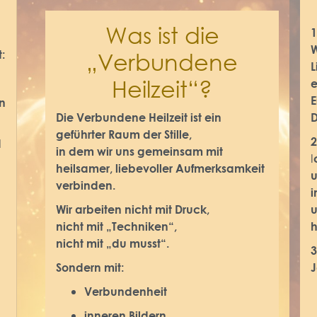
Was ist die
W
:
„Verbundene
L
Heilzeit“?
e
E
n
Die
Verbundene Heilzeit
ist ein
D
geführter Raum der Stille,
2
d
in dem wir uns gemeinsam mit
I
heilsamer, liebevoller Aufmerksamkeit
u
verbinden.
i
Wir arbeiten nicht mit Druck,
u
nicht mit „Techniken“,
h
nicht mit
„du musst“.
3
Sondern mit:
J
Verbundenheit
inneren Bildern