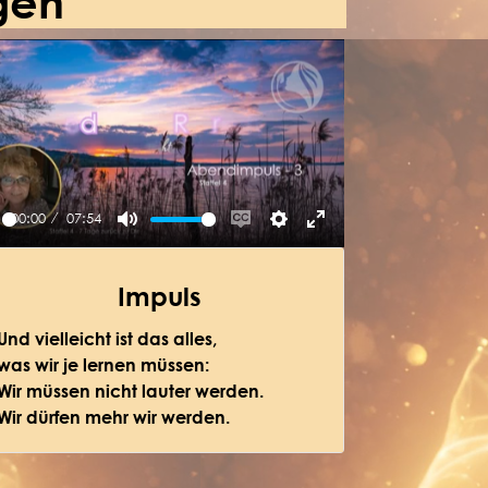
gen
00:00
07:54
ay
Mute
Enable
Settings
Enter
captions
fullscreen
Impuls
Und vielleicht ist das alles,
was wir je lernen müssen:
Wir müssen nicht lauter werden.
Wir dürfen mehr wir werden.