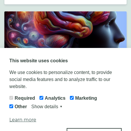
This website uses cookies
Beginne Deinen Weg in die Freiheit
We use cookies to personalize content, to provide
Nur Du kannst den ersten Schritt machen. Nur
social media features and to analyze traffic to our
Du kannst Dich frei machen von allen Sorgen,
website.
Ängsten, Schmerzen und Mangel.
Required
Analytics
Marketing
Other
Show details
▼
Learn more